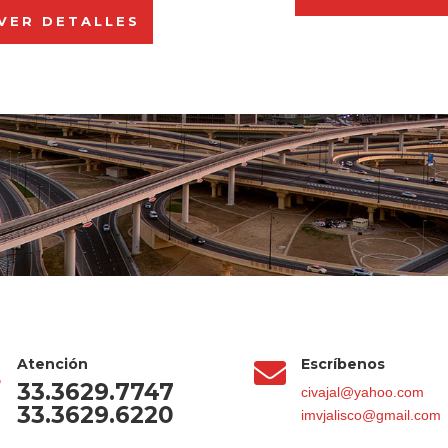
VER DETALLES
Atención
Escríbenos


33.3629.7747
civajal@yahoo.com
33.3629.6220
imvjalisco@gmail.com