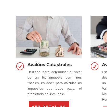
Avalúos Catastrales
Av
R
R
Utilizado para determinar el valor
Est
de un bieninmueble con fines
det
fiscales, es decir, para calcular los
un
impuestos que debe pagar el
Va
propietario del inmueble.
Me
Re
VER DETALLES