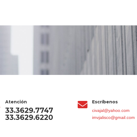
Atención
Escríbenos


33.3629.7747
civajal@yahoo.com
33.3629.6220
imvjalisco@gmail.com